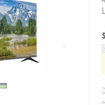
Next
C
C
De