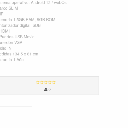
stema operativo: Android 12 / webOs
arco SLIM
IFI
emoria 1.5GB RAM, 8GB ROM
ntonizador digital ISDB
 HDMI
 Puertos USB Movie
onexión VGA
dio IN
edidas 134.5 x 81 cm
rantía 1 Año
0