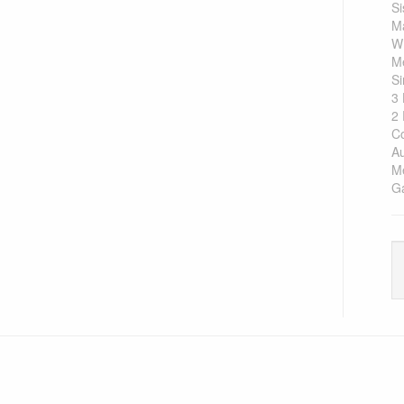
Si
M
W
M
Si
3
2
C
Au
M
Ga