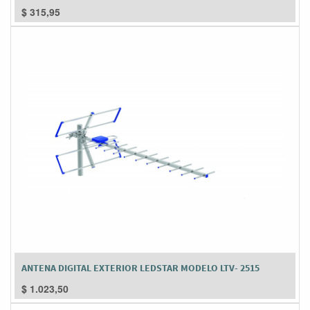
$
315,95
ANTENA DIGITAL EXTERIOR LEDSTAR MODELO LTV- 2515
$
1.023,50