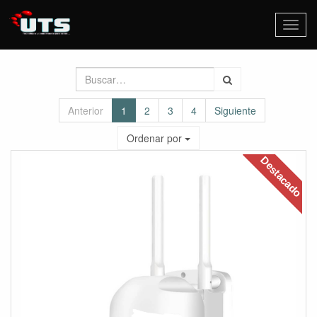
Activa
naveg
Anterior
1
2
3
4
Siguiente
Ordenar por
Destacado