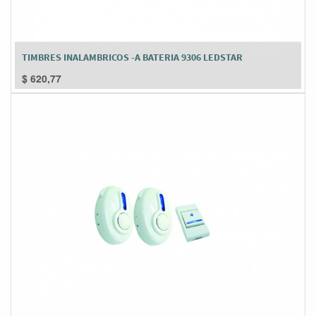
TIMBRES INALAMBRICOS -A BATERIA 9306 LEDSTAR
$
620,77