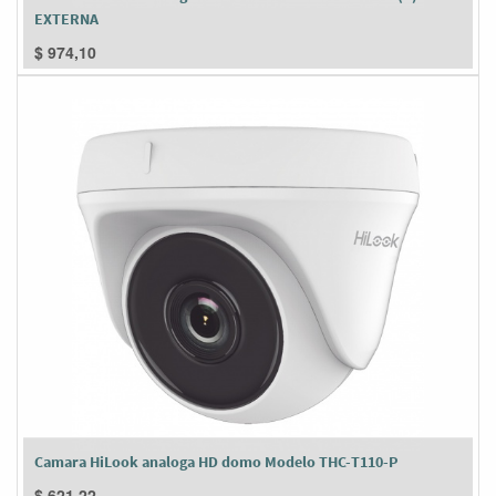
EXTERNA
$
974,10
Camara HiLook analoga HD domo Modelo THC-T110-P
$
621,22