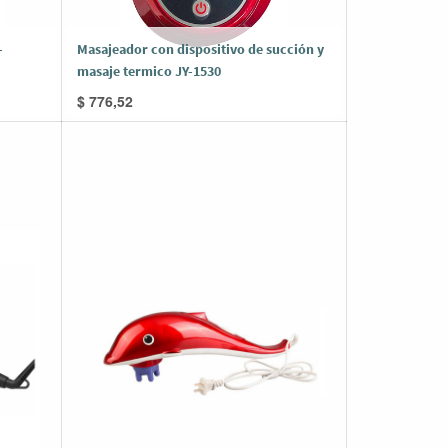
-
Masajeador con dispositivo de succión y
masaje termico JY-1530
$
776,52