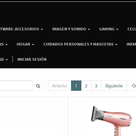
TWARE-ACCESORIOS
IMAGEN Y SONIDO
GAMING
CEL
AS
HOGAR
CUIDADOS PERSONALES Y MASCOTAS
INFA
AD
INICIAR SESIÓN
Anterior
1
2
3
Siguiente
O