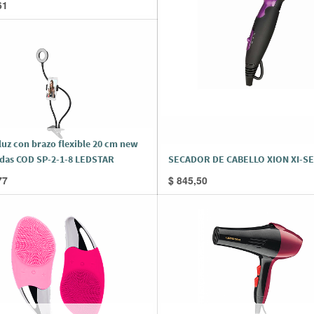
61
luz con brazo flexible 20 cm new
adas COD SP-2-1-8 LEDSTAR
SECADOR DE CABELLO XION XI-SE
77
$
845,50