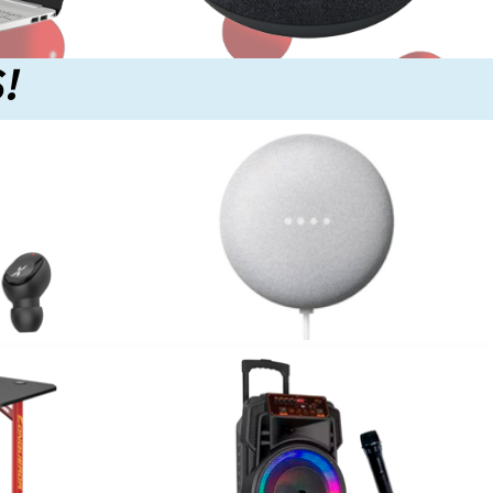
S!
Pero información