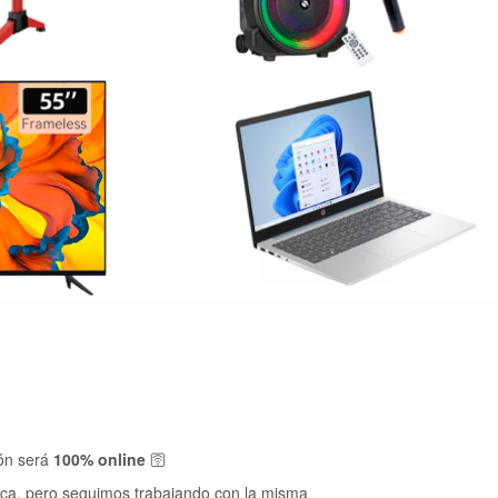
ión será
100% online
🛜
ica, pero seguimos trabajando con la misma