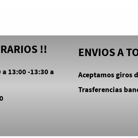
RARIOS !!
ENVIOS A T
 a 13:00 -13:30 a
Aceptamos giros d
Trasferencias banc
00