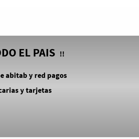
ODO EL PAIS
!!
e abitab y red pagos
arias y tarjetas