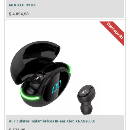
MODELO HY300
$
4.894,98
Destacado
Auriculares Inalambricos In-ear Xion XI-AU200BT
$
574,05