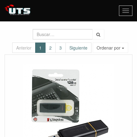
Activa
naveg
Anterior
1
2
3
Siguiente
Ordenar por