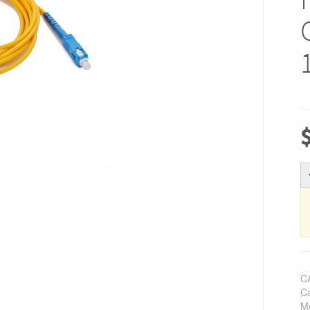
C
Ca
M