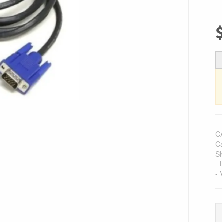
C
C
S
- 
- 