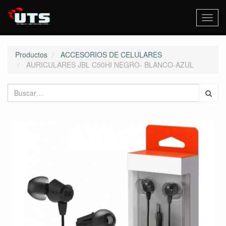
Activa
naveg
Productos
ACCESORIOS DE CELULARES
AURICULARES JBL C50HI NEGRO- BLANCO-AZUL